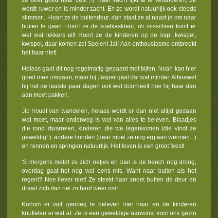
ze doet goed haar best ;-) Haar vacht lijkt al te veranderen, ze
wordt ruwer en is minder zacht. En ze wordt natuurlijk ook steeds
slimmer... Hoort ze de buitendeur, dan staat ze al naast je om naar
buiten te gaan. Hoort ze de koelkastdeur, oh misschien komt er
wel wat lekkers uit! Hoort ze de kinderen op de trap: kwispel,
kwispel, daar komen ze! Spelen! Ja!! Aan enthousiasme ontbreekt
het haar niet!
Helaas gaat dit nog regelmatig gepaard met bijten. Noah kan hier
goed mee omgaan, maar bij Jasper gaat dat wat minder. Alhoewel
hij het de laatste paar dagen ook wel doorheeft hoe hij haar dan
aan moet pakken.
Jip houdt van wandelen, helaas wordt er dan niet altijd gedaan
wat moet, maar onderweg is wel van alles te beleven. Blaadjes
die rond dwarrelen, kinderen die we tegenkomen (die vindt ze
geweldig! ), andere honden (daar moet ze nog erg aan wennen...)
en rennen en springen natuurlijk. Het leven is een groot feest!
'S morgens meldt ze zich netjes en dan is de bench nog droog,
overdag gaat het nog wel eens mis. Want naar buiten als het
regent? Nee liever niet! Ze steekt haar snoet buiten de deur en
draait zich dan net zo hard weer om!
Kortom er valt genoeg te beleven met haar en de kinderen
knuffelen er wat af. Ze is een geweldige aanwinst voor ons gezin