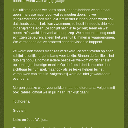
buurtkat wordt vaak weg gejaagd!
Het uitlaten deden we soms apart, anders hebben ze helemaal
geen interesse meer voor wat ze moeten doen, nu we
langzamerhand ook met Loki iets verder kunnen lopen wordt ook
dat steeds beter. Loki kan zwemmen, ze heeft inmiddels drie keer
in de vijver gelegen. Ze schijnt het niet te (willen) leren en wat
neemt zo'n vacht dan veel water op zeg. We hebben het nog nooit
echt zien gebeuren, alleen het weer uit klimmen is waargenomen.
We vermoeden dat ze probeert naar de vissen te happen!
Ze wordt ook steeds meer zelf verzekerd! Ze stapt overal op af en
schijnt letterlijk nergens bang voor te zijn. Binnen de familie is het
duo erg populair omdat iedere bezoeker welkom wordt geheten
op een erg uitbundige manier. Op de fotos is het komische duo
zichtbaar bij hun spel, maar ook als ze Ieske helpen bij het
verbouwen van de tuin. Volgens mij werd dat niet gewaardeerd
overigens.
Morgen gaat ze weer voor prikken naar de dierenarts. Volgens mij
ook Rabies, omdat we in juli naar Frankrijk gaan!
Tot horens.
Groeten,
Ieske en Joop Weijers.