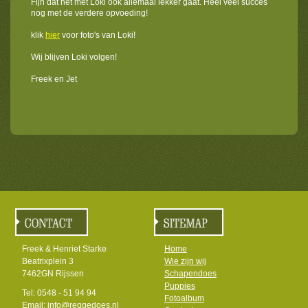
Fijn dat het met Loki ook allemaal lekker gaat. Heel veel succes
nog met de verdere opvoeding!
klik
hier
voor foto's van Loki!
Wij blijven Loki volgen!
Freek en Jet
Freek & Henriet Starke
Home
Beatrixplein 3
Wie zijn wij
7462GN Rijssen
Schapendoes
Puppies
Tel: 0548 - 51 94 94
Fotoalbum
Email: info@reggedoes.nl