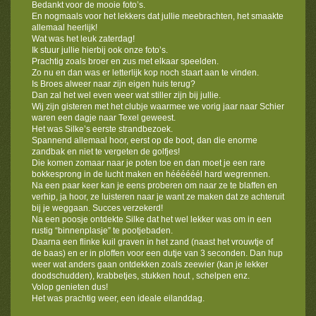
Bedankt voor de mooie foto’s.
En nogmaals voor het lekkers dat jullie meebrachten, het smaakte
allemaal heerlijk!
Wat was het leuk zaterdag!
Ik stuur jullie hierbij ook onze foto’s.
Prachtig zoals broer en zus met elkaar speelden.
Zo nu en dan was er letterlijk kop noch staart aan te vinden.
Is Broes alweer naar zijn eigen huis terug?
Dan zal het wel even weer wat stiller zijn bij jullie.
Wij zijn gisteren met het clubje waarmee we vorig jaar naar Schier
waren een dagje naar Texel geweest.
Het was Silke’s eerste strandbezoek.
Spannend allemaal hoor, eerst op de boot, dan die enorme
zandbak en niet te vergeten de golfjes!
Die komen zomaar naar je poten toe en dan moet je een rare
bokkesprong in de lucht maken en héééééél hard wegrennen.
Na een paar keer kan je eens proberen om naar ze te blaffen en
verhip, ja hoor, ze luisteren naar je want ze maken dat ze achteruit
bij je weggaan. Succes verzekerd!
Na een poosje ontdekte Silke dat het wel lekker was om in een
rustig “binnenplasje” te pootjebaden.
Daarna een flinke kuil graven in het zand (naast het vrouwtje of
de baas) en er in ploffen voor een dutje van 3 seconden. Dan hup
weer wat anders gaan ontdekken zoals zeewier (kan je lekker
doodschudden), krabbetjes, stukken hout , schelpen enz.
Volop genieten dus!
Het was prachtig weer, een ideale eilanddag.