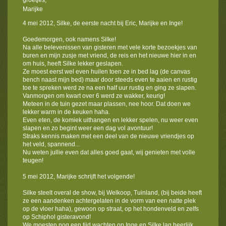
groetjes,
Marijke
4 mei 2012, Silke, de eerste nacht bij Eric, Marijke en Inge!
Goedemorgen, ook namens Silke!
Na alle belevenissen van gisteren met vele korte bezoekjes van
buren en mijn zusje met vriend, de reis en het nieuwe hier in en
om huis, heeft Silke lekker geslapen.
Ze moest eerst wel even huilen toen ze in bed lag (de canvas
bench naast mijn bed) maar door steeds even te aaien en rustig
toe te spreken werd ze na een half uur rustig en ging ze slapen.
Vanmorgen om kwart over 6 werd ze wakker, keurig!
Meteen in de tuin gezet maar plassen, nee hoor. Dat doen we
lekker warm in de keuken haha.
Even eten, de komiek uithangen en lekker spelen, nu weer even
slapen en zo begint weer een dag vol avontuur!
Straks kennis maken met een deel van de nieuwe vriendjes op
het veld, spannend...
Nu weten jullie even dat alles goed gaat, wij genieten met volle
teugen!
5 mei 2012, Marijke schrijft het volgende!
Silke steelt overal de show, bij Welkoop, Tuinland, (bij beide heeft
ze een aandenken achtergelaten in de vorm van een natte plek
op de vloer haha), gewoon op straat, op het hondenveld en zelfs
op Schiphol gisteravond!
We moesten nog een tijd wachten op Inge en Silke lag heerlijk