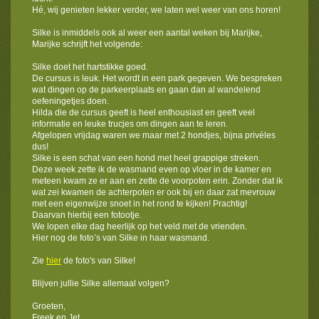
Hé, wij genieten lekker verder, we laten wel weer van ons horen!
Silke is inmiddels ook al weer een aantal weken bij Marijke,
Marijke schrijft het volgende:
Silke doet het hartstikke goed.
De cursus is leuk. Het wordt in een park gegeven. We bespreken
wat dingen op de parkeerplaats en gaan dan al wandelend
oefeningetjes doen.
Hilda die de cursus geeft is heel enthousiast en geeft veel
informatie en leuke trucjes om dingen aan te leren.
Afgelopen vrijdag waren we maar met 2 hondjes, bijna privéles
dus!
Silke is een schat van een hond met heel grappige streken.
Deze week zette ik de wasmand even op vloer in de kamer en
meteen kwam ze er aan en zette de voorpoten erin. Zonder dat ik
wat zei kwamen de achterpoten er ook bij en daar zat mevrouw
met een eigenwijze snoet in het rond te kijken! Prachtig!
Daarvan hierbij een fotootje.
We lopen elke dag heerlijk op het veld met de vrienden.
Hier nog de foto’s van Silke in haar wasmand.
Zie
hier
de foto's van Silke!
Blijven jullie Silke allemaal volgen?
Groeten,
Freek en Jet