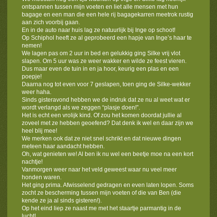
ontspannen tussen mijn voeten en liet alle mensen met hun
bagage en een man die een hele rij bagagekarren meetrok rustig
aan zich voorbij gaan.
En in de auto naar huis lag ze natuurlijk bij Inge op schoot!
Op Schiphol heeft ze al geprobeerd een hapje van Inge’s haar te
nemen!
We lagen pas om 2 uur in bed en gelukkig ging Silke vrij vlot
slapen. Om 5 uur was ze weer wakker en wilde ze feest vieren.
Dus maar even de tuin in en ja hoor, keurig een plas en een
poepje!
Daarna nog tot even voor 7 geslapen, toen ging de Silke-wekker
weer haha.
Sinds gisteravond hebben we de indruk dat ze nu al weet wat er
wordt verlangd als we zeggen “plasje doen!”.
Het is echt een vrolijk kind. Of zou het komen doordat jullie al
zoveel met ze hebben geoefend? Dat denk ik wel en daar zijn we
heel blij mee!
We merken ook dat ze niet snel schrikt en dat nieuwe dingen
meteen haar aandacht hebben.
Oh, wat genieten we! Al ben ik nu wel een beetje moe na een kort
nachtje!
Vanmorgen weer naar het veld geweest waar nu veel meer
honden waren.
Het ging prima. Afwisselend gedragen en even laten lopen. Soms
zocht ze bescherming tussen mijn voeten of die van Ben (die
kende ze ja al sinds gisteren!).
Op het eind liep ze naast me met het staartje parmantig in de
lucht!