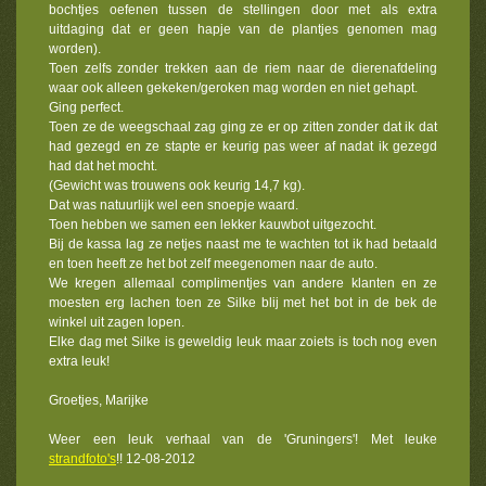
bochtjes oefenen tussen de stellingen door met als extra
uitdaging dat er geen hapje van de plantjes genomen mag
worden).
Toen zelfs zonder trekken aan de riem naar de dierenafdeling
waar ook alleen gekeken/geroken mag worden en niet gehapt.
Ging perfect.
Toen ze de weegschaal zag ging ze er op zitten zonder dat ik dat
had gezegd en ze stapte er keurig pas weer af nadat ik gezegd
had dat het mocht.
(Gewicht was trouwens ook keurig 14,7 kg).
Dat was natuurlijk wel een snoepje waard.
Toen hebben we samen een lekker kauwbot uitgezocht.
Bij de kassa lag ze netjes naast me te wachten tot ik had betaald
en toen heeft ze het bot zelf meegenomen naar de auto.
We kregen allemaal complimentjes van andere klanten en ze
moesten erg lachen toen ze Silke blij met het bot in de bek de
winkel uit zagen lopen.
Elke dag met Silke is geweldig leuk maar zoiets is toch nog even
extra leuk!
Groetjes, Marijke
Weer een leuk verhaal van de 'Gruningers'! Met leuke
strandfoto's
!! 12-08-2012