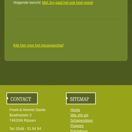
Volgende bericht:
Met Joy gaat het ook heel goed!
Klik hier voor het nieuwsarchief
Freek & Henriet Starke
Home
Beatrixplein 3
Wie zijn wij
7462GN Rijssen
Schapendoes
Puppies
Tel: 0548 - 51 94 94
Fotoalbum